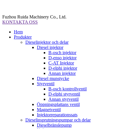
Fuzhou Ruida Machinery Co., Ltd.
KONTAKTA OSS
Hem
Produkter
Dieselinjektor och delar
Diesel injektor
B-osch injektor
D-enso injektor
C-AT Injektor
D-elphi injektor
Annan injektor
Diesel munstycke
Styrventil
B-osch kontrollventil
D-elphi styrventil
Annan styrventil
Öppningsplattans ventil
Magnetventil
Injektorreparationssats
Dieselinsprutningspumpar och delar
Dieselbränslepump