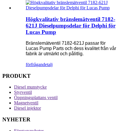
Högkvalitativ bränslemätventil 7182-
621J Dieselpumpsdelar för Delphi för
Lucas Pump
Bränslemätventil 7182-621J passar för
Lucas Pump Parts och dess kvalitet från vår
fabrik är utmärkt och pålitlig.
förfrågan
detalj
PRODUKT
Diesel munstycke
Styrventil
Öppningsplattans ventil
Magnetventil
Diesel injektor
NYHETER
Företagsnyheter