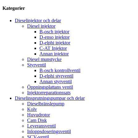
Kategorier
Dieselinjektor och delar
Diesel injektor
B-osch injektor
D-enso injektor
D-elphi injektor
C-AT Injektor
Annan injektor
Diesel munstycke
Styrventil
B-osch kontrollventil
D-elphi styrventil
Annan styrventil
Öppningsplattans ventil
Injektorreparationssats
Dieselinsprutningspumpar och delar
Dieselbränslepump
Kolv
Huvudrotor
Cam Disk
Leveransventil
Inloppsdoseringsventil
SCV-ventil