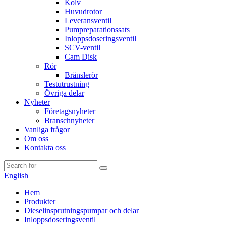
Kolv
Huvudrotor
Leveransventil
Pumpreparationssats
Inloppsdoseringsventil
SCV-ventil
Cam Disk
Rör
Bränslerör
Testutrustning
Övriga delar
Nyheter
Företagsnyheter
Branschnyheter
Vanliga frågor
Om oss
Kontakta oss
English
Hem
Produkter
Dieselinsprutningspumpar och delar
Inloppsdoseringsventil